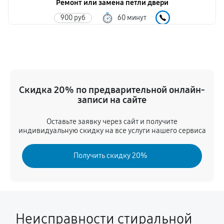
Ремонт или замена петли двери
900 руб
60 минут
Замена мотора вентилятора сушки
1440 руб
60 минут
Замена нижнего противовеса
Скидка 20% по предварительной онлайн-
3110 руб
60 минут
записи на сайте
Ремонт или замена патрубка
Оставьте заявку через сайт и получите
индивидуальную скидку на все услуги нашего сервиса
1130 руб
60 минут
Получить скидку 20%
Замена бака
3110 руб
60 минут
Замена опоры бака
2520 руб
60 минут
Неисправности стиральной